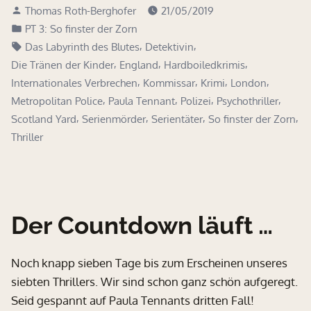
Verfasst
Thomas Roth-Berghofer
21/05/2019
der
von
Veröffentlicht
PT 3: So finster der Zorn
Zorn
in
Schlagwörter:
,
,
Das Labyrinth des Blutes
Detektivin
–
,
,
,
Die Tränen der Kinder
England
Hardboiledkrimis
Taschenbuch
,
,
,
,
Internationales Verbrechen
Kommissar
Krimi
London
und
,
,
,
,
Metropolitan Police
Paula Tennant
Polizei
Psychothriller
Kindle
,
,
,
,
Scotland Yard
Serienmörder
Serientäter
So finster der Zorn
E-
Thriller
Book!“
Der Countdown läuft …
Noch knapp sieben Tage bis zum Erscheinen unseres
siebten Thrillers. Wir sind schon ganz schön aufgeregt.
Seid gespannt auf Paula Tennants dritten Fall!