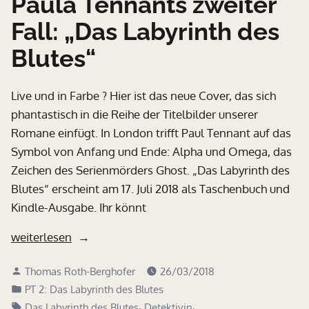
Paula Tennants zweiter
Fall: „Das Labyrinth des
Blutes“
Live und in Farbe ? Hier ist das neue Cover, das sich
phantastisch in die Reihe der Titelbilder unserer
Romane einfügt. In London trifft Paul Tennant auf das
Symbol von Anfang und Ende: Alpha und Omega, das
Zeichen des Serienmörders Ghost. „Das Labyrinth des
Blutes“ erscheint am 17. Juli 2018 als Taschenbuch und
Kindle-Ausgabe. Ihr könnt
„Paula
weiterlesen
Tennants
Verfasst
Thomas Roth-Berghofer
26/03/2018
zweiter
von
Veröffentlicht
PT 2: Das Labyrinth des Blutes
Fall:
in
Schlagwörter:
,
,
Das Labyrinth des Blutes
Detektivin