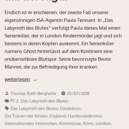
Endlich ist er erschienen, der zweite Fall unserer
eigensinnigen ISA-Agentin Paula Tennant. In „Das
Labyrinth des Blutes“ verfolgt Paula dieses Mal einen
Serienkiller, der in London Kindermörder jagt und sich
bestens in deren Köpfen auskennt. Ein Serienkiller
namens Ghost hinterlässt auf dem Kontinent eine
unübersehbare Blutspur. Seine bevorzugte Beute:
Männer, die zur Befriedigung ihrer kranken
„Paula
weiterlesen
Tennant
Verfasst
Thomas Roth-Berghofer
25/07/2018
ist
von
Veröffentlicht
PT 2: Das Labyrinth des Blutes
wieder
in
Schlagwörter:
,
,
Das Labyrinth des Blutes
Detektivin
auf
,
,
,
Die Tränen der Kinder
England
Hardboiledkrimis
der
,
,
,
,
Internationales Verbrechen
Kommissar
Krimi
London
Jagd!“