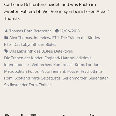
Catherine Bell unterscheidet, und was Paula im
zweiten Fall erlebt. Viel Vergnügen beim Lesen Alex ☥
Thomas
Verfasst
Thomas Roth-Berghofer
12/06/2018
von
Veröffentlicht
,
,
,
Alex Thomas
Interview
PT 1: Die Tränen der Kinder
in
PT 2: Das Labyrinth des Blutes
Schlagwörter:
,
,
Das Labyrinth des Blutes
Detektivin
,
,
,
Die Tränen der Kinder
England
Hardboiledkrimis
,
,
,
,
Internationales Verbrechen
Kommissar
Krimi
London
,
,
,
,
Metropolitan Police
Paula Tennant
Polizei
Psychothriller
,
,
,
,
,
Rom
Scotland Yard
Selbstjustiz
Serienmörder
Serientäter
,
So finster der Zorn
Thriller