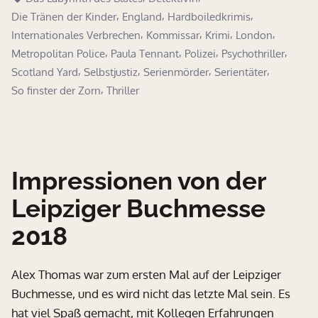
„Das
,
,
,
Die Tränen der Kinder
England
Hardboiledkrimis
Labyrinth
,
,
,
,
Internationales Verbrechen
Kommissar
Krimi
London
des
,
,
,
,
Metropolitan Police
Paula Tennant
Polizei
Psychothriller
Blutes““
,
,
,
,
Scotland Yard
Selbstjustiz
Serienmörder
Serientäter
,
So finster der Zorn
Thriller
Impressionen von der
Leipziger Buchmesse
2018
Alex Thomas war zum ersten Mal auf der Leipziger
Buchmesse, und es wird nicht das letzte Mal sein. Es
hat viel Spaß gemacht, mit Kollegen Erfahrungen