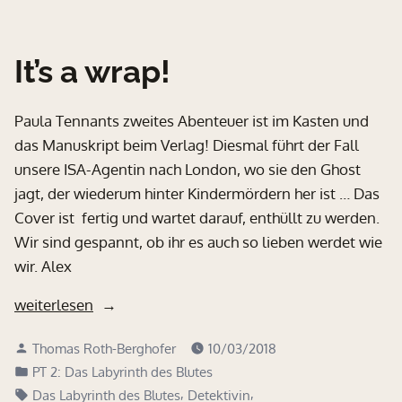
It’s a wrap!
Paula Tennants zweites Abenteuer ist im Kasten und
das Manuskript beim Verlag! Diesmal führt der Fall
unsere ISA-Agentin nach London, wo sie den Ghost
jagt, der wiederum hinter Kindermördern her ist … Das
Cover ist fertig und wartet darauf, enthüllt zu werden.
Wir sind gespannt, ob ihr es auch so lieben werdet wie
wir. Alex
„It’s
weiterlesen
a
Verfasst
Thomas Roth-Berghofer
10/03/2018
wrap!“
von
Veröffentlicht
PT 2: Das Labyrinth des Blutes
in
Schlagwörter:
,
,
Das Labyrinth des Blutes
Detektivin