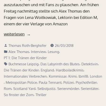
auszutauschen und mit Fans zu plauschen. Am frühen
Freitag nachmittag stellte sich Alex Thomas den
Fragen von Lena Woitkowiak, Lektorin bei Edition M,
einem der vier Verlage von Amazon
„Impressionen
weiterlesen
von
Verfasst
Thomas Roth-Berghofer
26/03/2018
der
von
Veröffentlicht
,
,
,
Alex Thomas
Interview
Lesung
Leipziger
in
PT 1: Die Tränen der Kinder
Buchmesse
Schlagwörter:
,
,
,
Buchmesse Leipzig
Das Labyrinth des Blutes
Detektivin
2018“
,
,
,
Die Tränen der Kinder
England
Hardboiledkrimis
,
,
,
,
Internationales Verbrechen
Kommissar
Krimi
lbm18
London
,
,
,
,
,
Metropolitan Police
Paula Tennant
Polizei
Psychothriller
,
,
,
,
,
Rom
Scotland Yard
Selbstjustiz
Serienmörder
Serientäter
,
So finster der Zorn
Thriller