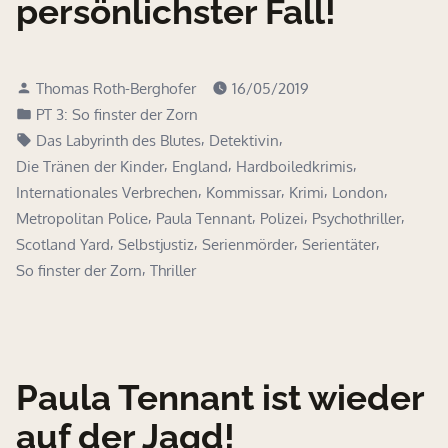
persönlichster Fall!
Verfasst
Thomas Roth-Berghofer
16/05/2019
von
Veröffentlicht
PT 3: So finster der Zorn
in
Schlagwörter:
,
,
Das Labyrinth des Blutes
Detektivin
,
,
,
Die Tränen der Kinder
England
Hardboiledkrimis
,
,
,
,
Internationales Verbrechen
Kommissar
Krimi
London
,
,
,
,
Metropolitan Police
Paula Tennant
Polizei
Psychothriller
,
,
,
,
Scotland Yard
Selbstjustiz
Serienmörder
Serientäter
,
So finster der Zorn
Thriller
Paula Tennant ist wieder
auf der Jagd!