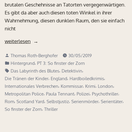
brutalen Geschehnisse an Tatorten vergegenwärtigen.
Es gibt da aber auch diesen toten Winkel in ihrer
Wahrnehmung, diesen dunklen Raum, den sie einfach
nicht
„Wenn
weiterlesen
die
Verfasst
Thomas Roth-Berghofer
30/05/2019
Liebe
von
Veröffentlicht
,
Hintergrund
PT 3: So finster der Zorn
für
in
Schlagwörter:
,
,
Das Labyrinth des Blutes
Detektivin
das
,
,
,
Die Tränen der Kinder
England
Hardboiledkrimis
Böse
,
,
,
,
Internationales Verbrechen
Kommissar
Krimi
London
blind
,
,
,
,
Metropolitan Police
Paula Tennant
Polizei
Psychothriller
macht
,
,
,
,
,
Rom
Scotland Yard
Selbstjustiz
Serienmörder
Serientäter
…“
,
So finster der Zorn
Thriller