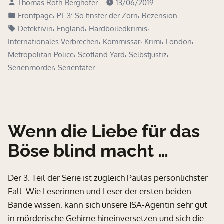
Verfasst
Thomas Roth-Berghofer
13/06/2019
von
Veröffentlicht
,
,
Frontpage
PT 3: So finster der Zorn
Rezension
in
Schlagwörter:
,
,
,
Detektivin
England
Hardboiledkrimis
,
,
,
,
Internationales Verbrechen
Kommissar
Krimi
London
,
,
,
Metropolitan Police
Scotland Yard
Selbstjustiz
,
Serienmörder
Serientäter
Wenn die Liebe für das
Böse blind macht …
Der 3. Teil der Serie ist zugleich Paulas persönlichster
Fall. Wie Leserinnen und Leser der ersten beiden
Bände wissen, kann sich unsere ISA-Agentin sehr gut
in mörderische Gehirne hineinversetzen und sich die