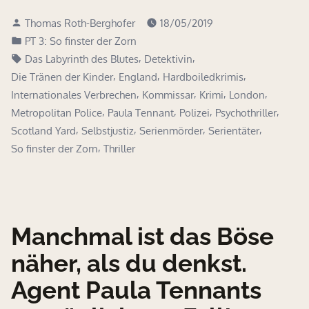
Verfasst
Thomas Roth-Berghofer
18/05/2019
von
Veröffentlicht
PT 3: So finster der Zorn
in
Schlagwörter:
,
,
Das Labyrinth des Blutes
Detektivin
,
,
,
Die Tränen der Kinder
England
Hardboiledkrimis
,
,
,
,
Internationales Verbrechen
Kommissar
Krimi
London
,
,
,
,
Metropolitan Police
Paula Tennant
Polizei
Psychothriller
,
,
,
,
Scotland Yard
Selbstjustiz
Serienmörder
Serientäter
,
So finster der Zorn
Thriller
Manchmal ist das Böse
näher, als du denkst.
Agent Paula Tennants