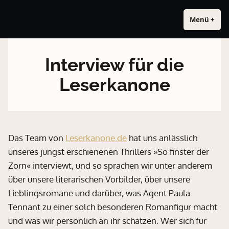
Zum
Das Ankh-Multiversum
Zwei Namen. Eine Welt. Alex Thomas für Erwachsene. Tom Alex für
Inhalt
Menü
+
a
z
alle. Beide in derselben Welt.
u
u
springen
f
g
g
e
Interview für die
e
k
k
l
Leserkanone
l
a
a
p
p
p
p
t
t
Das Team von
Leserkanone.de
hat uns anlässlich
unseres jüngst erschienenen Thrillers »So finster der
Zorn« interviewt, und so sprachen wir unter anderem
über unsere literarischen Vorbilder, über unsere
Lieblingsromane und darüber, was Agent Paula
Tennant zu einer solch besonderen Romanfigur macht
und was wir persönlich an ihr schätzen. Wer sich für