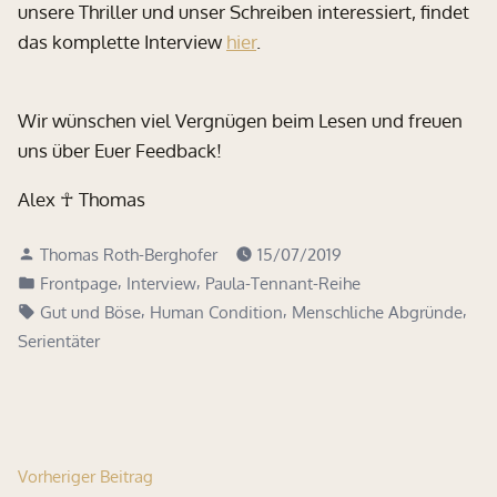
unsere Thriller und unser Schreiben interessiert, findet
das komplette Interview
hier
.
Wir wünschen viel Vergnügen beim Lesen und freuen
uns über Euer Feedback!
Alex ☥ Thomas
Verfasst
Thomas Roth-Berghofer
15/07/2019
von
Veröffentlicht
,
,
Frontpage
Interview
Paula-Tennant-Reihe
in
Schlagwörter:
,
,
,
Gut und Böse
Human Condition
Menschliche Abgründe
Serientäter
Beitragsnavigation
Vorheriger
Vorheriger Beitrag