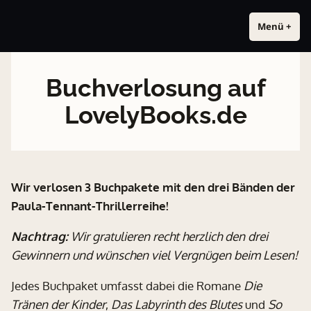
Zum
Das Ankh-Multiversum
Zwei Namen. Eine Welt. Alex Thomas für Erwachsene. Tom Alex für
Inhalt
Menü
+
a
z
alle. Beide in derselben Welt.
u
u
springen
f
g
g
e
Buchverlosung auf
e
k
k
l
LovelyBooks.de
l
a
a
p
p
p
p
t
t
Wir verlosen 3 Buchpakete mit den drei Bänden der
Paula-Tennant-Thrillerreihe!
Nachtrag:
Wir gratulieren recht herzlich den drei
Gewinnern und wünschen viel Vergnügen beim Lesen!
Jedes Buchpaket umfasst dabei die Romane
Die
Tränen der Kinder
,
Das Labyrinth des Blutes
und
So