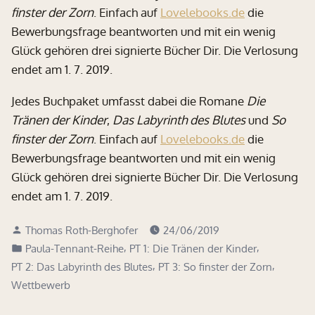
finster der Zorn
. Einfach auf
Lovelebooks.de
die
Bewerbungsfrage beantworten und mit ein wenig
Glück gehören drei signierte Bücher Dir. Die Verlosung
endet am 1. 7. 2019.
Jedes Buchpaket umfasst dabei die Romane
Die
Tränen der Kinder
,
Das Labyrinth des Blutes
und
So
finster der Zorn
. Einfach auf
Lovelebooks.de
die
Bewerbungsfrage beantworten und mit ein wenig
Glück gehören drei signierte Bücher Dir. Die Verlosung
endet am 1. 7. 2019.
Verfasst
Thomas Roth-Berghofer
24/06/2019
von
Veröffentlicht
,
,
Paula-Tennant-Reihe
PT 1: Die Tränen der Kinder
in
,
,
PT 2: Das Labyrinth des Blutes
PT 3: So finster der Zorn
Wettbewerb