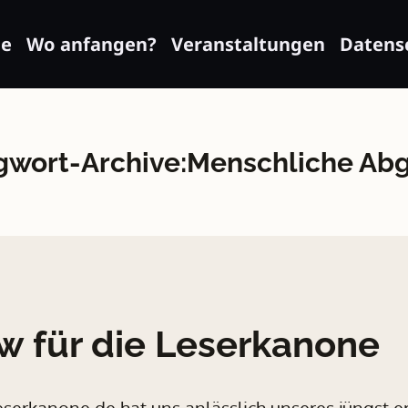
e
Wo anfangen?
Veranstaltungen
Datens
gwort-Archive:
Menschliche Ab
ew für die Leserkanone
serkanone.de hat uns anlässlich unseres jüngst 