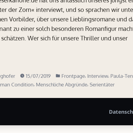
nster der Zorn« interviewt, und so sprachen wir un
chen Vorbilder, über unsere Lieblingsromane und d
nant zu einer solch besonderen Romanfigur mach
 schätzen. Wer sich für unsere Thriller und unser
Veröffentlicht
,
,
ghofer
15/07/2019
Frontpage
Interview
Paula-Ten
in
,
,
man Condition
Menschliche Abgründe
Serientäter
Datensch