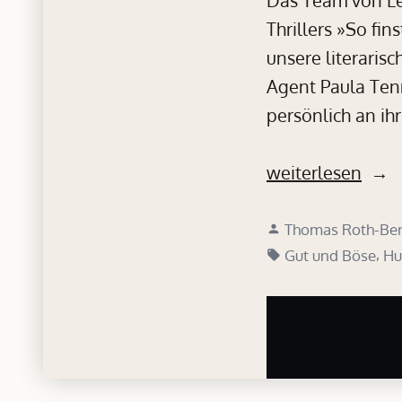
Thrillers »So fi
unsere literaris
Agent Paula Ten
persönlich an ihr
„Interview
weiterlesen
für
Verfasst
die
Thomas Roth-Ber
von
Schlagwörter:
,
Gut und Böse
Hu
Leserkanone“