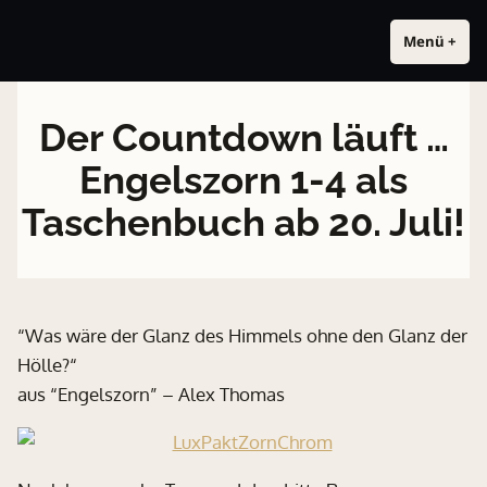
Zum
Das Ankh-Multiversum
Zwei Namen. Eine Welt. Alex Thomas für Erwachsene. Tom Alex für
Inhalt
Menü
+
a
z
alle. Beide in derselben Welt.
u
u
springen
f
g
g
e
Der Countdown läuft …
e
k
k
l
Engelszorn 1-4 als
l
a
a
p
Taschenbuch ab 20. Juli!
p
p
p
t
t
“Was wäre der Glanz des Himmels ohne den Glanz der
Hölle?“
aus “Engelszorn” – Alex Thomas