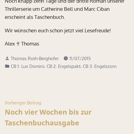
Noch knapp zehn Tage und der dritte Roman unserer
Thrillerserie um Catherine Bell und Marc Ciban
erscheint als Taschenbuch.
Wir wünschen euch schon jetzt viel Lesefreude!
Alex ☥ Thomas
Verfasst
Thomas Roth-Berghofer
11/07/2015
von
Veröffentlicht
,
,
CB 1: Lux Domini
CB 2: Engelspakt
CB 3: Engelszorn
in
Beitragsnavigation
Vorheriger
Vorheriger Beitrag
Beitrag:
Noch vier Wochen bis zur
Taschenbuchausgabe