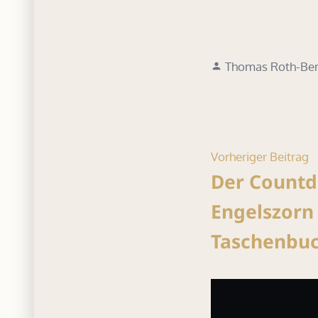
Verfasst
Thomas Roth-Ber
von
Beitrag
V
Vorheriger Beitrag
B
Der Countd
Engelszorn 
Taschenbuch