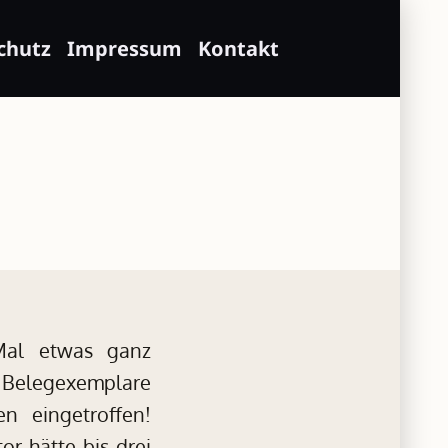
chutz
Impressum
Kontakt
Mal etwas ganz
 Belegexemplare
en eingetroffen!
or hätte bis drei