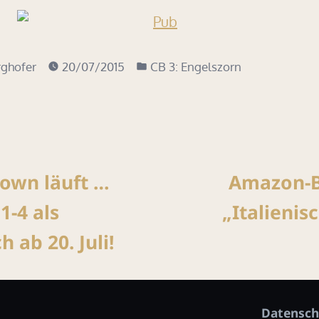
Veröffentlicht
ghofer
20/07/2015
CB 3: Engelszorn
in
snavigation
orheriger
eitrag:
own läuft …
Amazon-Be
1-4 als
„Italienis
 ab 20. Juli!
Datensch