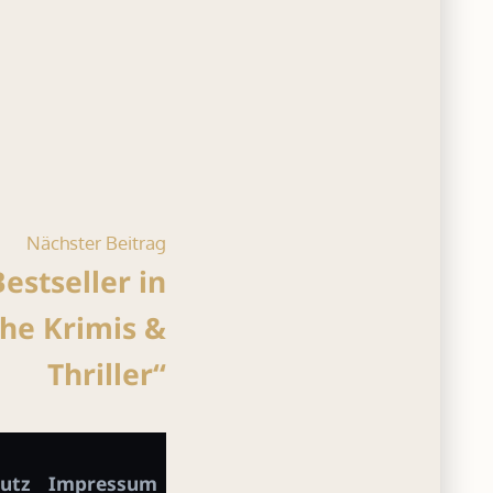
Nächster
Nächster Beitrag
Beitrag:
stseller in
che Krimis &
Thriller“
utz
Impressum