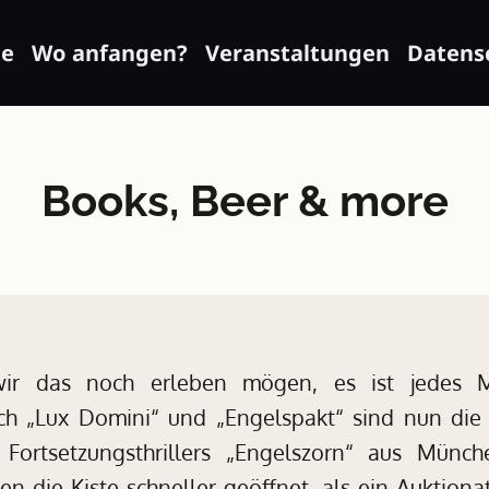
e
Wo anfangen?
Veranstaltungen
Datens
Books, Beer & more
wir das noch erleben mögen, es ist jedes 
ch „Lux Domini“ und „Engelspakt“ sind nun die
 Fortsetzungsthrillers „Engelszorn“ aus Münch
ten die Kiste schneller geöffnet, als ein Auktionat