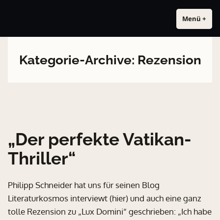
Zum
Das Ankh-Multiversum
Zwei Namen. Eine Welt. Alex Thomas für Erwachsene. Tom Alex für
Inhalt
Menü
+
a
z
alle. Beide in derselben Welt.
u
u
springen
f
g
g
e
Kategorie-Archive:
Rezension
e
k
k
l
l
a
a
p
p
p
p
t
t
„Der perfekte Vatikan-
Thriller“
Philipp Schneider hat uns für seinen Blog
Literaturkosmos interviewt (hier) und auch eine ganz
tolle Rezension zu „Lux Domini“ geschrieben: „Ich habe