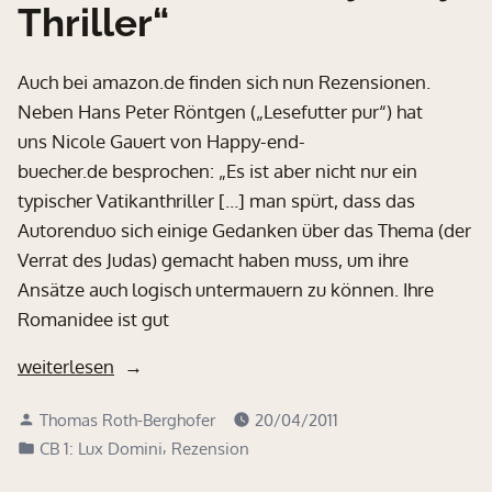
Thriller“
Auch bei amazon.de finden sich nun Rezensionen.
Neben Hans Peter Röntgen („Lesefutter pur“) hat
uns Nicole Gauert von Happy-end-
buecher.de besprochen: „Es ist aber nicht nur ein
typischer Vatikanthriller […] man spürt, dass das
Autorenduo sich einige Gedanken über das Thema (der
Verrat des Judas) gemacht haben muss, um ihre
Ansätze auch logisch untermauern zu können. Ihre
Romanidee ist gut
„„Spannender
weiterlesen
und
Verfasst
Thomas Roth-Berghofer
20/04/2011
unterhaltsamer
von
Veröffentlicht
,
CB 1: Lux Domini
Rezension
Mystery-
in
Thriller““