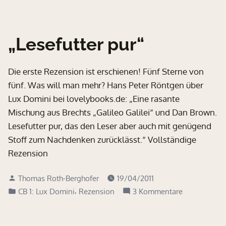
„Lesefutter pur“
Die erste Rezension ist erschienen! Fünf Sterne von
fünf. Was will man mehr? Hans Peter Röntgen über
Lux Domini bei lovelybooks.de: „Eine rasante
Mischung aus Brechts „Galileo Galilei“ und Dan Brown.
Lesefutter pur, das den Leser aber auch mit genügend
Stoff zum Nachdenken zurücklässt.“ Vollständige
Rezension
Verfasst
Thomas Roth-Berghofer
19/04/2011
von
Veröffentlicht
,
zu
CB 1: Lux Domini
Rezension
3 Kommentare
in
„Lesefutter
pur“