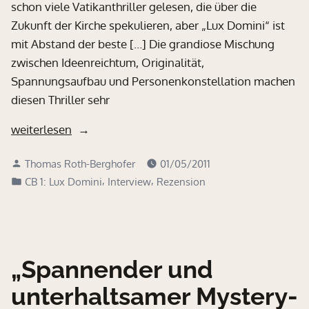
schon viele Vatikanthriller gelesen, die über die
Zukunft der Kirche spekulieren, aber „Lux Domini“ ist
mit Abstand der beste […] Die grandiose Mischung
zwischen Ideenreichtum, Originalität,
Spannungsaufbau und Personenkonstellation machen
diesen Thriller sehr
„„Der
weiterlesen
perfekte
Verfasst
Thomas Roth-Berghofer
01/05/2011
Vatikan-
von
Veröffentlicht
,
,
CB 1: Lux Domini
Interview
Rezension
Thriller““
in
„Spannender und
unterhaltsamer Mystery-