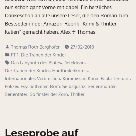
nun schon ganz vorne mit dabei. Ein herzliches
Dankeschön an alle unsere Leser, die den Roman zum
Bestseller in der Amazon-Rubrik „Krimi & Thriller
Italien“ gemacht haben. Alex ☥ Thomas
Verfasst
Thomas Roth-Berghofer
27/02/2018
von
Veröffentlicht
PT 1: Die Tränen der Kinder
in
Schlagwörter:
,
,
Das Labyrinth des Blutes
Detektivin
,
,
Die Tränen der Kinder
Hardboiledkrimis
,
,
,
,
Internationales Verbrechen
Kommissar
Krimi
Paula Tennant
,
,
,
,
,
Polizei
Psychothriller
Rom
Selbstjustiz
Serienmörder
,
,
Serientäter
So finster der Zorn
Thriller
Leseprobe auf