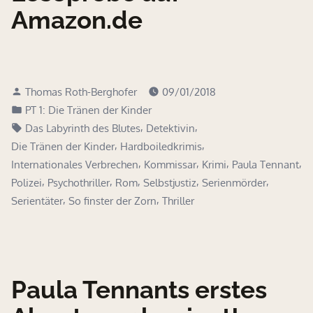
Amazon.de
Verfasst
Thomas Roth-Berghofer
09/01/2018
von
Veröffentlicht
PT 1: Die Tränen der Kinder
in
Schlagwörter:
,
,
Das Labyrinth des Blutes
Detektivin
,
,
Die Tränen der Kinder
Hardboiledkrimis
,
,
,
,
Internationales Verbrechen
Kommissar
Krimi
Paula Tennant
,
,
,
,
,
Polizei
Psychothriller
Rom
Selbstjustiz
Serienmörder
,
,
Serientäter
So finster der Zorn
Thriller
Paula Tennants erstes