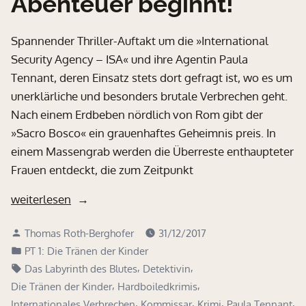
Abenteuer beginnt!
Spannender Thriller-Auftakt um die »International
Security Agency – ISA« und ihre Agentin Paula
Tennant, deren Einsatz stets dort gefragt ist, wo es um
unerklärliche und besonders brutale Verbrechen geht.
Nach einem Erdbeben nördlich von Rom gibt der
»Sacro Bosco« ein grauenhaftes Geheimnis preis. In
einem Massengrab werden die Überreste enthaupteter
Frauen entdeckt, die zum Zeitpunkt
„Paula
weiterlesen
Tennants
Verfasst
Thomas Roth-Berghofer
31/12/2017
erstes
von
Veröffentlicht
PT 1: Die Tränen der Kinder
Abenteuer
in
Schlagwörter:
,
,
Das Labyrinth des Blutes
Detektivin
beginnt!“
,
,
Die Tränen der Kinder
Hardboiledkrimis
,
,
,
,
Internationales Verbrechen
Kommissar
Krimi
Paula Tennant