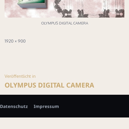
OLYMPUS DIGITAL CAMERA
Volle
1920 × 900
Größe
Beitragsnavigation
Veröffentlicht in
OLYMPUS DIGITAL CAMERA
Datenschutz
Impressum