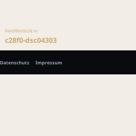
Größe
Beitragsnavigation
Veröffentlicht in
c28f0-dsc04303
Datenschutz
Impressum