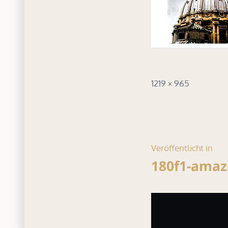
Volle
1219 × 965
Größe
Beitrag
Veröffentlicht in
180f1-amaz