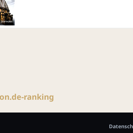
snavigation
on.de-ranking
Datensch